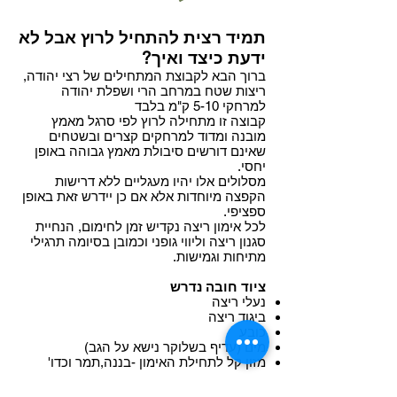
תמיד רצית להתחיל לרוץ אבל לא
ידעת כיצד ואיך?
ברוך הבא לקבוצת המתחילים של רצי יהודה,
ריצות שטח במרחב הרי ושפלת יהודה
למרחקי 5-10 ק"מ בלבד
קבוצה זו מתחילה לרוץ לפי סרגל מאמץ
מובנה ומדוד למרחקים קצרים ובשטחים
שאינם דורשים סיבולת מאמץ גבוהה באופן
יחסי.
מסלולים אלו יהיו מעגליים ללא דרישות
הקפצה מיוחדות אלא אם כן יידרש זאת באופן
ספציפי.
לכל אימון ריצה נקדיש זמן לחימום, הנחיית
סגנון ריצה וליווי גופני וכמובן בסיומה תרגילי
מתיחות וגמישות.
ציוד חובה נדרש
נעלי ריצה
ביגוד ריצה
כובע
מים (עדיף בשלוקר נישא על הגב)
מזון קל לתחילת האימון -בננה,תמר וכדו'
ימי האימון
-יום שישי בבוקר